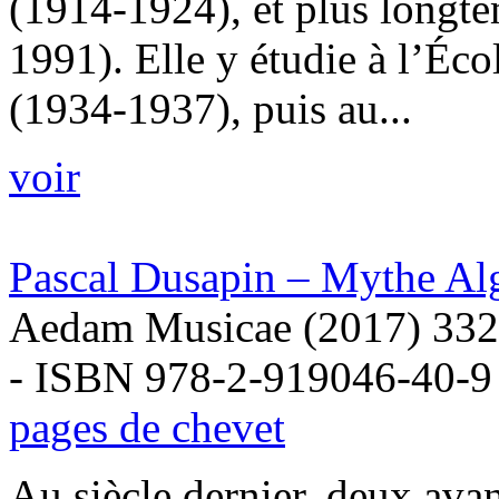
(1914-1924), et plus longt
1991). Elle y étudie à l’Éc
(1934-1937), puis au...
voir
Pascal Dusapin – Mythe Al
Aedam Musicae (2017) 332
- ISBN 978-2-919046-40-9
pages de chevet
Au siècle dernier, deux ava