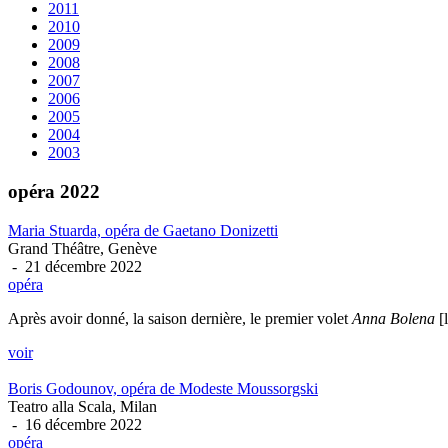
2011
2010
2009
2008
2007
2006
2005
2004
2003
opéra 2022
Maria Stuarda, opéra de Gaetano Donizetti
Grand Théâtre, Genève
- 21 décembre 2022
opéra
Après avoir donné, la saison dernière, le premier volet
Anna Bolena
[
voir
Boris Godounov, opéra de Modeste Moussorgski
Teatro alla Scala, Milan
- 16 décembre 2022
opéra