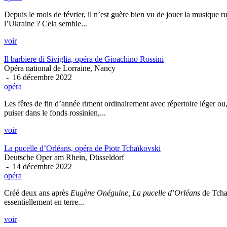
Depuis le mois de février, il n’est guère bien vu de jouer la musique 
l’Ukraine ? Cela semble...
voir
Il barbiere di Siviglia, opéra de Gioachino Rossini
Opéra national de Lorraine, Nancy
- 16 décembre 2022
opéra
Les fêtes de fin d’année riment ordinairement avec répertoire léger ou
puiser dans le fonds rossinien,...
voir
La pucelle d’Orléans, opéra de Piotr Tchaïkovski
Deutsche Oper am Rhein, Düsseldorf
- 14 décembre 2022
opéra
Créé deux ans après
Eugène Onéguine, La pucelle d’Orléans
de Tchaï
essentiellement en terre...
voir