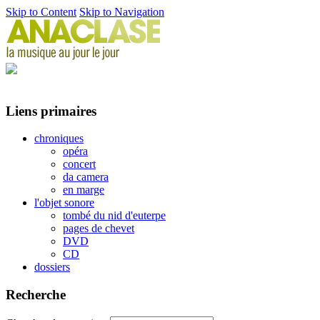
Skip to Content
Skip to Navigation
Liens primaires
chroniques
opéra
concert
da camera
en marge
l'objet sonore
tombé du nid d'euterpe
pages de chevet
DVD
CD
dossiers
Recherche